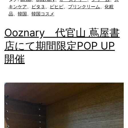
キンケア
、
ビタ３
、
ビヒビ
、
プリンクリーム
、
化粧
品
、
韓国
、
韓国コスメ
Ooznary 代官山 蔦屋書
店にて期間限定POP UP
開催