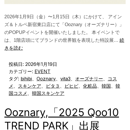
2026年1月9日（金）〜1月15日（木）にかけて、 アイン
ズ＆トルペ新宿東口店にて「Ooznary（オーズナリー）」
のPOPUPイベントを開催いたしました。 本イベントで
は、1階店頭にてブランドの世界観を表現した特設展…
続
きを読む
投稿日:
2026年1月19日
カテゴリー:
EVENT
タグ:
bihibi
、
Ooznary
、
vita3
、
オーズナリー
、
コス
メ
、
スキンケア
、
ビタ３
、
ビヒビ
、
化粧品
、
韓国
、
韓
国コスメ
、
韓国スキンケア
Ooznary,「2025 Qoo10
TREND PARK」出展