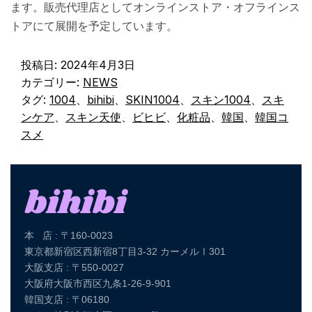
ます。販売代理店としてオンラインストア・オフラインス
トアにて展開を予定しています。
投稿日:
2024年4月3日
カテゴリー:
NEWS
タグ:
1004
、
bihibi
、
SKIN1004
、
スキン1004
、
スキ
ンケア
、
スキン天使
、
ビヒビ
、
化粧品
、
韓国
、
韓国コ
スメ
本 店 : 〒160-0023
東京都新宿区西新宿8丁目3-32 カーメルⅠ301
大阪支店 : 〒550-0027
大阪府大阪市西区九条1-26-9-901
韓国支店 : 〒06180