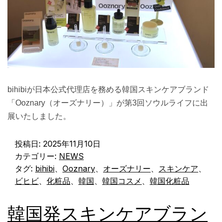
bihibiが日本公式代理店を務める韓国スキンケアブランド
「Ooznary（オーズナリー）」が第3回ソウルライフに出
展いたしました。
投稿日:
2025年11月10日
カテゴリー:
NEWS
タグ:
bihibi
、
Ooznary
、
オーズナリー
、
スキンケア
、
ビヒビ
、
化粧品
、
韓国
、
韓国コスメ
、
韓国化粧品
韓国発スキンケアブラン