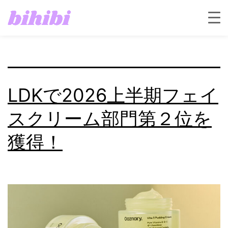
タグ:
化粧品
LDKで2026上半期フェイ
スクリーム部門第２位を
獲得！