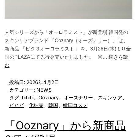
人気シリーズから「オーロラミスト」が新登場 韓国発の
スキンケアブランド 「Ooznary（オーズナリー）」 は、
新商品 「ビタ３オーロラミスト」 を、3月26日(木)より全
国のPLAZAにて先行発売いたしました。 ※…
続きを読
む
投稿日:
2026年4月2日
カテゴリー:
NEWS
タグ:
bihibi
、
Ooznary
、
オーズナリー
、
スキンケア
、
ビヒビ
、
化粧品
、
韓国
、
韓国コスメ
「Ooznary」から新商品