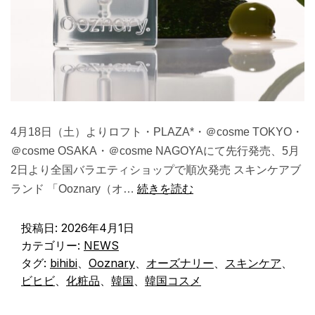
4月18日（土）よりロフト・PLAZA*・＠cosme TOKYO・
＠cosme OSAKA・＠cosme NAGOYAにて先行発売、5月
2日より全国バラエティショップで順次発売 スキンケアブ
ランド 「Ooznary（オ…
続きを読む
投稿日:
2026年4月1日
カテゴリー:
NEWS
タグ:
bihibi
、
Ooznary
、
オーズナリー
、
スキンケア
、
ビヒビ
、
化粧品
、
韓国
、
韓国コスメ