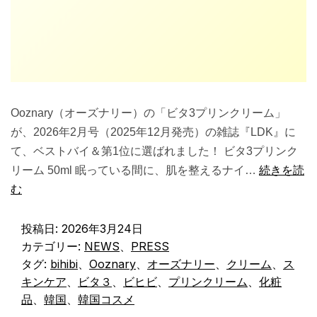
Ooznary（オーズナリー）の「ビタ3プリンクリーム」
が、2026年2月号（2025年12月発売）の雑誌『LDK』に
て、ベストバイ＆第1位に選ばれました！ ビタ3プリンク
リーム 50ml 眠っている間に、肌を整えるナイ…
続きを読
む
投稿日:
2026年3月24日
カテゴリー:
NEWS
、
PRESS
タグ:
bihibi
、
Ooznary
、
オーズナリー
、
クリーム
、
ス
キンケア
、
ビタ３
、
ビヒビ
、
プリンクリーム
、
化粧
品
、
韓国
、
韓国コスメ