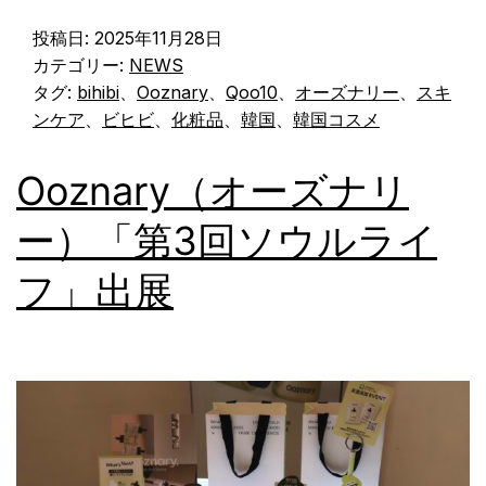
投稿日:
2025年11月28日
カテゴリー:
NEWS
タグ:
bihibi
、
Ooznary
、
Qoo10
、
オーズナリー
、
スキ
ンケア
、
ビヒビ
、
化粧品
、
韓国
、
韓国コスメ
Ooznary（オーズナリ
ー）「第3回ソウルライ
フ」出展