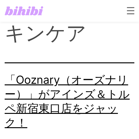
タグ:
韓国ス
キンケア
「Ooznary（オーズナリ
ー）」がアインズ＆トル
ペ新宿東口店をジャッ
ク！