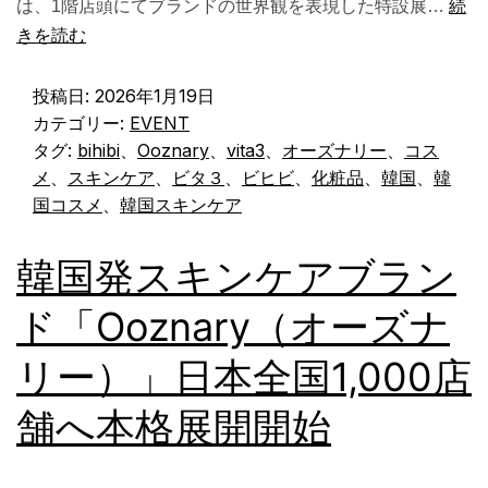
は、1階店頭にてブランドの世界観を表現した特設展…
続
きを読む
投稿日:
2026年1月19日
カテゴリー:
EVENT
タグ:
bihibi
、
Ooznary
、
vita3
、
オーズナリー
、
コス
メ
、
スキンケア
、
ビタ３
、
ビヒビ
、
化粧品
、
韓国
、
韓
国コスメ
、
韓国スキンケア
韓国発スキンケアブラン
ド「Ooznary（オーズナ
リー）」日本全国1,000店
舗へ本格展開開始