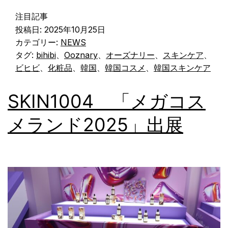
注目記事
投稿日:
2025年10月25日
カテゴリー:
NEWS
タグ:
bihibi
、
Ooznary
、
オーズナリー
、
スキンケア
、
ビヒビ
、
化粧品
、
韓国
、
韓国コスメ
、
韓国スキンケア
SKIN1004 「メガコス
メランド2025」出展