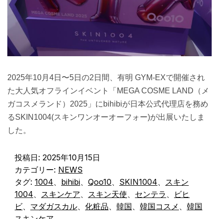
2025年10月4日〜5日の2日間、有明 GYM-EXで開催され
た大人気オフラインイベント「MEGA COSME LAND（メ
ガコスメランド）2025」にbihibiが日本公式代理店を務め
るSKIN1004(スキンワンオーオーフォー)が出展いたしま
した。
投稿日:
2025年10月15日
カテゴリー:
NEWS
タグ:
1004
、
bihibi
、
Qoo10
、
SKIN1004
、
スキン
1004
、
スキンケア
、
スキン天使
、
センテラ
、
ビヒ
ビ
、
マダガスカル
、
化粧品
、
韓国
、
韓国コスメ
、
韓国
スキンケア