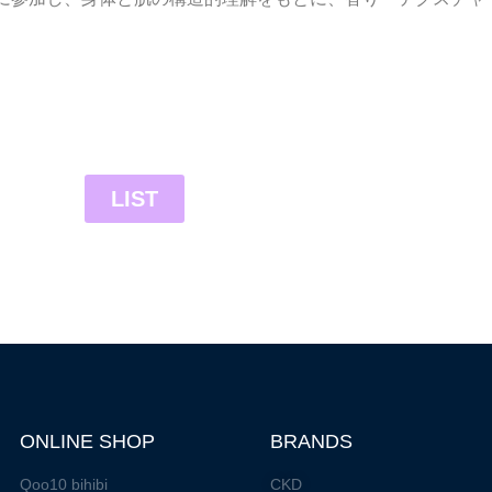
LIST
ONLINE SHOP
BRANDS
Qoo10 bihibi
CKD