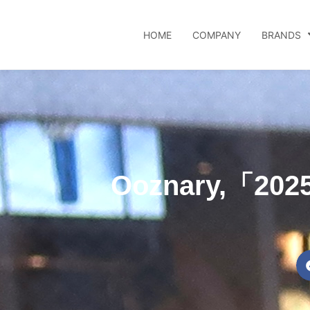
HOME
COMPANY
BRANDS
Ooznary,「20