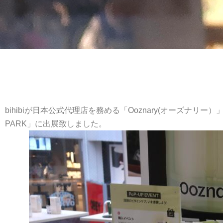
bihibiが日本公式代理店を務める「Ooznary(オーズナリー）」
PARK」に出展致しました。