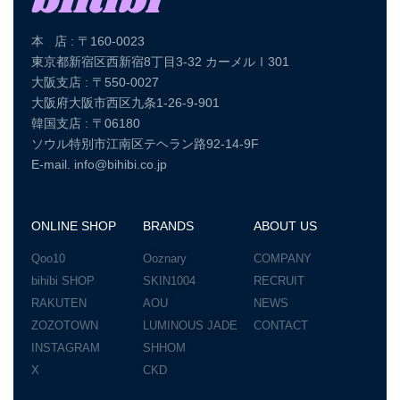
本 店 : 〒160-0023
東京都新宿区西新宿8丁目3-32 カーメルⅠ301
大阪支店 : 〒550-0027
大阪府大阪市西区九条1-26-9-901
韓国支店 : 〒06180
ソウル特別市江南区テヘラン路92-14-9F
E-mail. info@bihibi.co.jp
ONLINE SHOP
BRANDS
ABOUT US
Qoo10
Ooznary
COMPANY
bihibi SHOP
SKIN1004
RECRUIT
RAKUTEN
AOU
NEWS
ZOZOTOWN
LUMINOUS JADE
CONTACT
INSTAGRAM
SHHOM
X
CKD