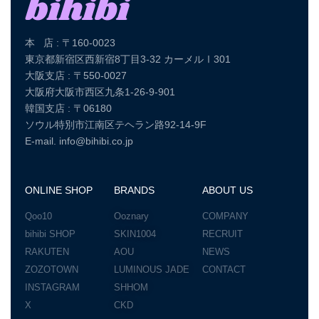
本 店 : 〒160-0023
東京都新宿区西新宿8丁目3-32 カーメルⅠ301
大阪支店 : 〒550-0027
大阪府大阪市西区九条1-26-9-901
韓国支店 : 〒06180
ソウル特別市江南区テヘラン路92-14-9F
E-mail. info@bihibi.co.jp
ONLINE SHOP
BRANDS
ABOUT US
Qoo10
Ooznary
COMPANY
bihibi SHOP
SKIN1004
RECRUIT
RAKUTEN
AOU
NEWS
ZOZOTOWN
LUMINOUS JADE
CONTACT
INSTAGRAM
SHHOM
X
CKD