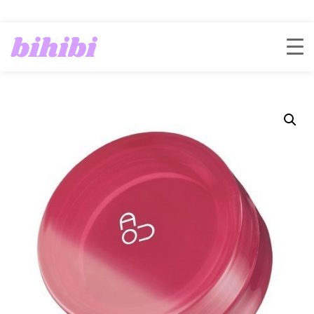
ホーム
/
AOU
/ AOU FLOOFY MATTE BALM 02 FALLEN LEAF BALM 03
COTTON BALM