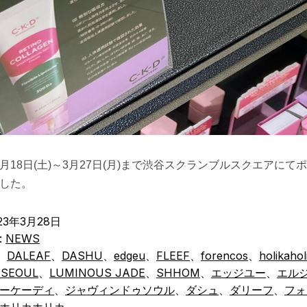
では3月18日(土)～3月27日(月)まで渋谷スクランブルスクエアに
した。
23年3月28日
:
NEWS
、
DALEAF
、
DASHU
、
edgeu
、
FLEEF
、
forencos
、
holikahol
 SEOUL
、
LUMINOUS JADE
、
SHHOM
、
エッジユー
、
エル
ーケーディ
、
ジャヴィンドゥソウル
、
ダシュ
、
ダリーフ
、
フォ
ホリカホリカ