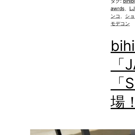
タグ:
bihibi
awrds
、
LJ
ンコ
、
ショ
モデコン
bi
「J
「
場