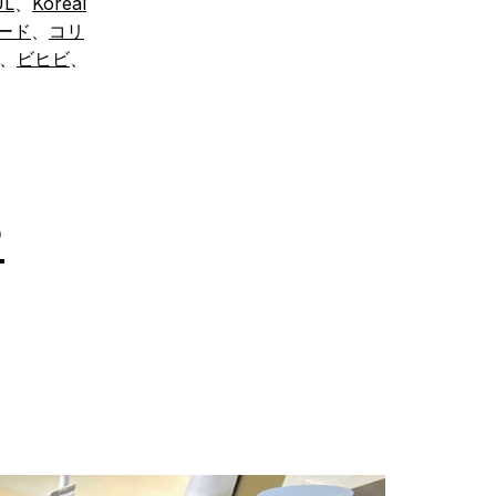
UL
、
Koreal
ード
、
コリ
、
ビヒビ
、
や