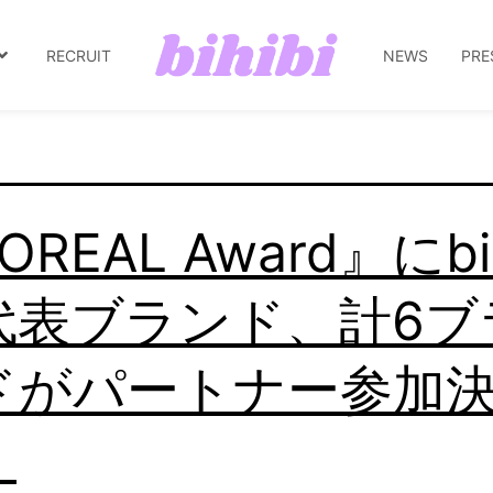
ョーム
RECRUIT
NEWS
PRE
OREAL Award』にbih
代表ブランド、計6ブ
ドがパートナー参加
！