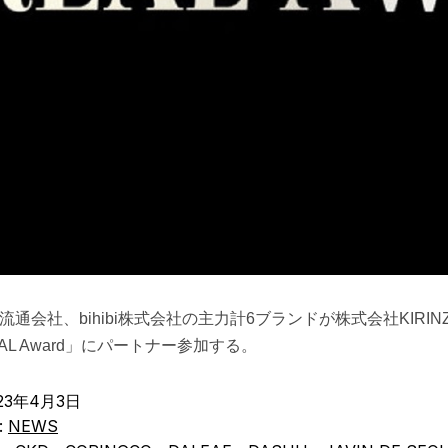
流通会社、bihibi株式会社の主力計6ブランドが株式会社KIRI
AL Award」にパートナー参加する。
23年4月3日
:
NEWS