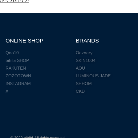
ONLINE SHOP
BRANDS
Qoo10
Ooznary
bihibi SHOP
SKIN1004
RAKUTEN
AOU
ZOZOTOWN
LUMINOUS JADE
INSTAGRAM
SHHOM
X
CKD