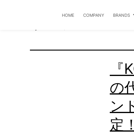
タグ:
シ
HOME
COMPANY
BRANDS
『K
の
ン
定