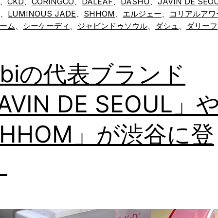
、
CKD
、
CORINGCO
、
DALEAF
、
DASHU
、
JAVIN DE SEO
、
LUMINOUS JADE
、
SHHOM
、
エルジェー
、
コリアルアワ
ーム
、
シーケーディ
、
ジャビンドゥソウル
、
ダシュ
、
ダリーフ
hibiの代表ブランド
AVIN DE SEOUL」
SHHOM」が渋谷に登
！