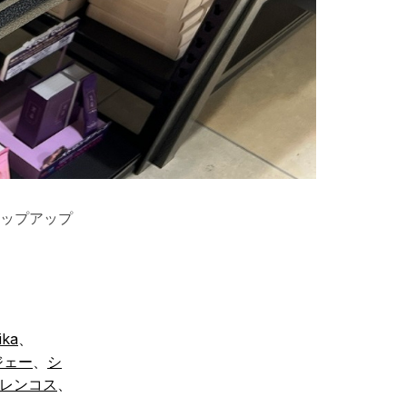
てポップアップ
ika
、
ジェー
、
シ
レンコス
、