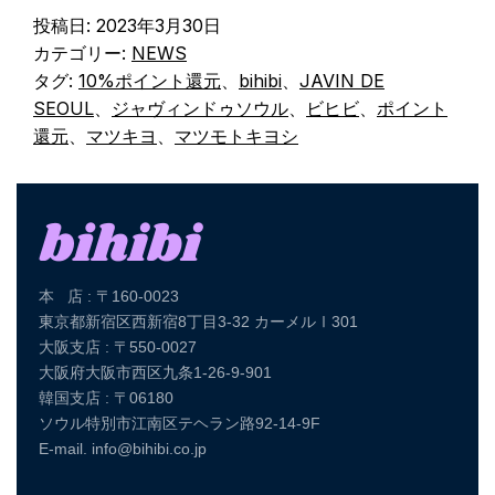
投稿日:
2023年3月30日
カテゴリー:
NEWS
タグ:
10%ポイント還元
、
bihibi
、
JAVIN DE
SEOUL
、
ジャヴィンドゥソウル
、
ビヒビ
、
ポイント
還元
、
マツキヨ
、
マツモトキヨシ
本 店 : 〒160-0023
東京都新宿区西新宿8丁目3-32 カーメルⅠ301
大阪支店 : 〒550-0027
大阪府大阪市西区九条1-26-9-901
韓国支店 : 〒06180
ソウル特別市江南区テヘラン路92-14-9F
E-mail. info@bihibi.co.jp